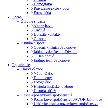
Demografia
Pravidelné akcie v obci
Fotogaléria
Občan
Životné situácie
Ako vybaviť
Tlačivá
Dôležité kontakty
Cintorín
Kultúra a šport
Obecná knižnica Jablonové
Jablonovské Reálne Divadlo
TJ Jablonové
Enduro team Jablonové
Organizácie
Hasičský zbor
Výbor DHZ
Dokumenty
Fotogalérie
História hasičského zboru
História súťaží
Lesné a pozemkové spoločenstvá
Pozemkové spoločenstvo JAVOR Jablonové
Urbárske lesné a pozemkové spoločenstvo