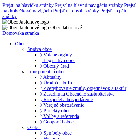
Prejsť na hlavičku stránky
Prejsť na hlavnú navigáciu stránky
Prejsť
na drobečkovú navigáciu
Prejsť na obsah stránky
Prejsť na pätu
stránky
Obec Jablonové
Domovská stránka
Obec
Správa obce
Volené orgány
Legislatíva obce
Obecný úrad
Transparentná obec
Aktuality
Úradná tabuľa
Zverejňovanie zmlúv, objednávok a faktúr
Zasadnutia Obecného zastupiteľstva
Rozpočet a hospodárenie
Verejné obstarávanie
Projekty obce
Voľby a referendá
Geoportál obce
O obci
Symboly obce
História