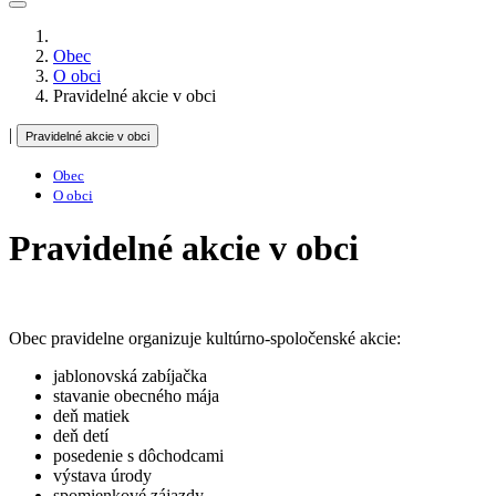
Obec
O obci
Pravidelné akcie v obci
|
Pravidelné akcie v obci
Obec
O obci
Pravidelné akcie v obci
Obec pravidelne organizuje kultúrno-spoločenské akcie:
jablonovská zabíjačka
stavanie obecného mája
deň matiek
deň detí
posedenie s dôchodcami
výstava úrody
spomienkové zájazdy