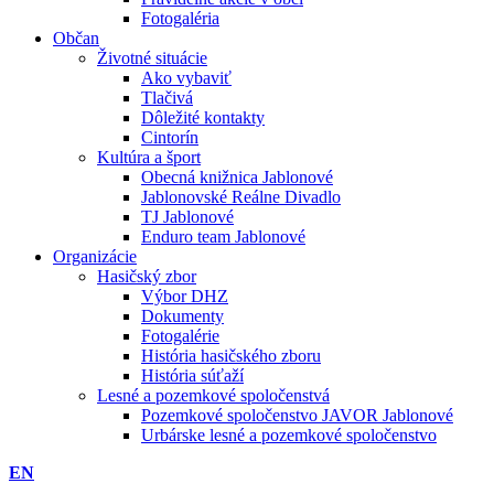
Fotogaléria
Občan
Životné situácie
Ako vybaviť
Tlačivá
Dôležité kontakty
Cintorín
Kultúra a šport
Obecná knižnica Jablonové
Jablonovské Reálne Divadlo
TJ Jablonové
Enduro team Jablonové
Organizácie
Hasičský zbor
Výbor DHZ
Dokumenty
Fotogalérie
História hasičského zboru
História súťaží
Lesné a pozemkové spoločenstvá
Pozemkové spoločenstvo JAVOR Jablonové
Urbárske lesné a pozemkové spoločenstvo
EN