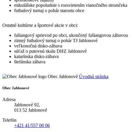
mikulášske popoludnie s rozsvietením vianočného stromčeka
futbalový turnaj o pohár starostu obce
Ostatné kultúrne a športové akcie v obci:
fašiangový sprievod po obci, ukončený fašiangovou zábavou
zimný futbalový turnaj o pohár TJ Jablonové
veľkonočná disko-zábava
súťaž o putovnú skalu DHZ Jablonové
katarínska disko-zábava
štefánska zábava
Obec Jablonové
Úvodná stránka
Obec Jablonové
Adresa
Jablonové 92,
013 52 Jablonové
Telefón
+421 41/557 00 06