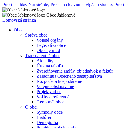
Prejsť na hlavičku stránky
Prejsť na hlavnú navigáciu stránky
Prejsť 
Obec Jablonové
Domovská stránka
Obec
Správa obce
Volené orgány
Legislatíva obce
Obecný úrad
Transparentná obec
Aktuality
Úradná tabuľa
Zverejňovanie zmlúv, objednávok a faktúr
Zasadnutia Obecného zastupiteľstva
Rozpočet a hospodárenie
Verejné obstarávanie
Projekty obce
Voľby a referendá
Geoportál obce
O obci
Symboly obce
História
Demografia
Pravidelné akcie v obci