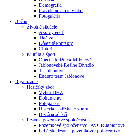
Demografia
Pravidelné akcie v obci
Fotogaléria
Občan
Životné situácie
Ako vybaviť
Tlačivá
Dôležité kontakty
Cintorín
Kultúra a šport
Obecná knižnica Jablonové
Jablonovské Reálne Divadlo
TJ Jablonové
Enduro team Jablonové
Organizácie
Hasičský zbor
Výbor DHZ
Dokumenty
Fotogalérie
História hasičského zboru
História súťaží
Lesné a pozemkové spoločenstvá
Pozemkové spoločenstvo JAVOR Jablonové
Urbárske lesné a pozemkové spoločenstvo