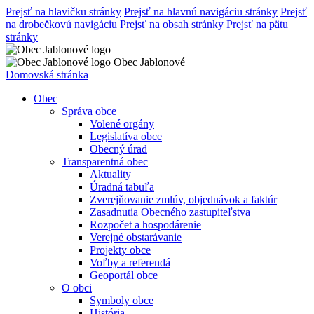
Prejsť na hlavičku stránky
Prejsť na hlavnú navigáciu stránky
Prejsť
na drobečkovú navigáciu
Prejsť na obsah stránky
Prejsť na pätu
stránky
Obec Jablonové
Domovská stránka
Obec
Správa obce
Volené orgány
Legislatíva obce
Obecný úrad
Transparentná obec
Aktuality
Úradná tabuľa
Zverejňovanie zmlúv, objednávok a faktúr
Zasadnutia Obecného zastupiteľstva
Rozpočet a hospodárenie
Verejné obstarávanie
Projekty obce
Voľby a referendá
Geoportál obce
O obci
Symboly obce
História