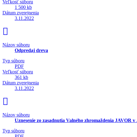
Veľkosť súboru
1 500 kb
Dátum zverejnenia
3.11.2022
Názov súboru
Odpredaj dreva
Typ súboru
PDF
Veľkosť súboru
361 kb
Dátum zverejnenia
3.11.2022
Názov súboru
Uznesenie zo zasadnutia Valného zhromaždenia JAVOR v 
Typ súboru
PDF