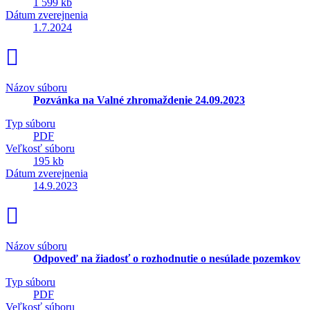
1 599 kb
Dátum zverejnenia
1.7.2024
Názov súboru
Pozvánka na Valné zhromaždenie 24.09.2023
Typ súboru
PDF
Veľkosť súboru
195 kb
Dátum zverejnenia
14.9.2023
Názov súboru
Odpoveď na žiadosť o rozhodnutie o nesúlade pozemkov
Typ súboru
PDF
Veľkosť súboru