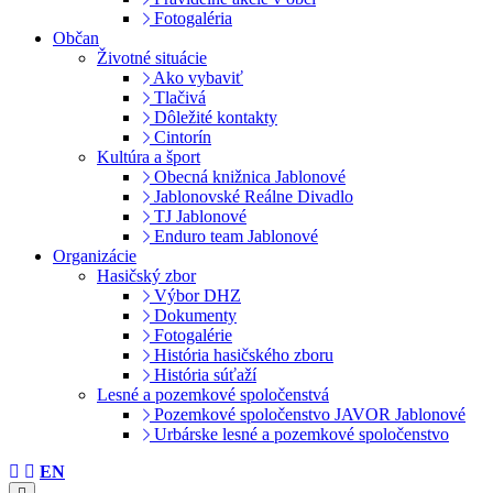
Fotogaléria
Občan
Životné situácie
Ako vybaviť
Tlačivá
Dôležité kontakty
Cintorín
Kultúra a šport
Obecná knižnica Jablonové
Jablonovské Reálne Divadlo
TJ Jablonové
Enduro team Jablonové
Organizácie
Hasičský zbor
Výbor DHZ
Dokumenty
Fotogalérie
História hasičského zboru
História súťaží
Lesné a pozemkové spoločenstvá
Pozemkové spoločenstvo JAVOR Jablonové
Urbárske lesné a pozemkové spoločenstvo
EN