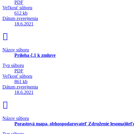
PDF
Veľkosť súboru
612 kb
Dátum zverejnenia
18.6.2021
Názov súboru
Príloha č.1 k zmluve
Typ súboru
PDF
Veľkosť súboru
861 kb
Dátum zverejnenia
18.6.2021
Názov súboru
Porastová mapa, obhospodarovateľ Združenie lesomajiteľ
Typ súboru