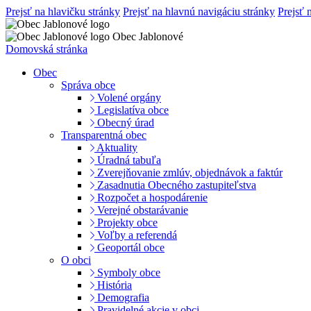
Prejsť na hlavičku stránky
Prejsť na hlavnú navigáciu stránky
Prejsť 
Obec Jablonové
Domovská stránka
Obec
Správa obce
Volené orgány
Legislatíva obce
Obecný úrad
Transparentná obec
Aktuality
Úradná tabuľa
Zverejňovanie zmlúv, objednávok a faktúr
Zasadnutia Obecného zastupiteľstva
Rozpočet a hospodárenie
Verejné obstarávanie
Projekty obce
Voľby a referendá
Geoportál obce
O obci
Symboly obce
História
Demografia
Pravidelné akcie v obci