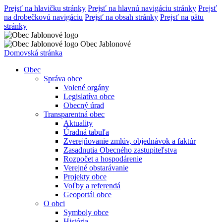
Prejsť na hlavičku stránky
Prejsť na hlavnú navigáciu stránky
Prejsť
na drobečkovú navigáciu
Prejsť na obsah stránky
Prejsť na pätu
stránky
Obec Jablonové
Domovská stránka
Obec
Správa obce
Volené orgány
Legislatíva obce
Obecný úrad
Transparentná obec
Aktuality
Úradná tabuľa
Zverejňovanie zmlúv, objednávok a faktúr
Zasadnutia Obecného zastupiteľstva
Rozpočet a hospodárenie
Verejné obstarávanie
Projekty obce
Voľby a referendá
Geoportál obce
O obci
Symboly obce
História