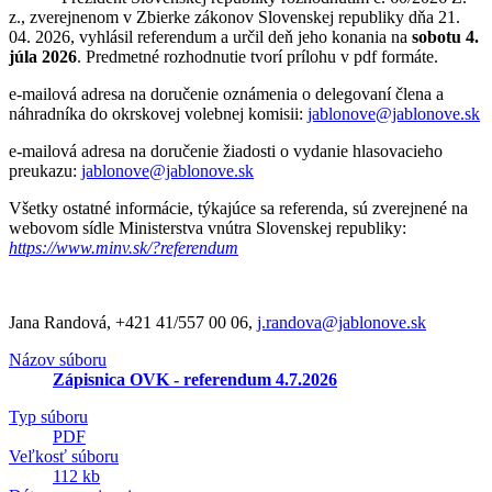
z., zverejnenom v Zbierke zákonov Slovenskej republiky dňa 21.
04. 2026, vyhlásil referendum a určil deň jeho konania na
sobotu 4.
júla 2026
.
Predmetné rozhodnutie tvorí prílohu v pdf formáte.
e-mailová adresa na doručenie oznámenia o delegovaní člena a
náhradníka do okrskovej volebnej komisii:
jablonove@jablonove.sk
e-mailová adresa na doručenie žiadosti o vydanie hlasovacieho
preukazu:
jablonove@jablonove.sk
Všetky ostatné informácie, týkajúce sa referenda, sú zverejnené na
webovom sídle Ministerstva vnútra Slovenskej republiky:
https://www.minv.sk/?referendum
Jana Randová, +421 41/557 00 06,
j.randova@jablonove.sk
Názov súboru
Zápisnica OVK - referendum 4.7.2026
Typ súboru
PDF
Veľkosť súboru
112 kb