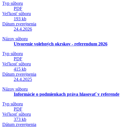
Typ súboru
PDF
Veľkosť súboru
193 kb
Dátum zverejnenia
24.4.2026
Názov súboru
Utvorenie volebných okrskov - referendum 2026
Typ súboru
PDF
Veľkosť súboru
415 kb
Dátum zverejnenia
24.4.2025
Názov súboru
Informácie o podmienkach práva hlasovať v referende
Typ súboru
PDF
Veľkosť súboru
373 kb
Dátum zverejnenia