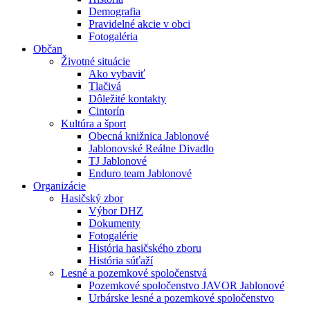
Demografia
Pravidelné akcie v obci
Fotogaléria
Občan
Životné situácie
Ako vybaviť
Tlačivá
Dôležité kontakty
Cintorín
Kultúra a šport
Obecná knižnica Jablonové
Jablonovské Reálne Divadlo
TJ Jablonové
Enduro team Jablonové
Organizácie
Hasičský zbor
Výbor DHZ
Dokumenty
Fotogalérie
História hasičského zboru
História súťaží
Lesné a pozemkové spoločenstvá
Pozemkové spoločenstvo JAVOR Jablonové
Urbárske lesné a pozemkové spoločenstvo