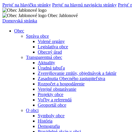
Prejsť na hlavičku stránky
Prejsť na hlavnú navigáciu stránky
Prejsť 
Obec Jablonové
Domovská stránka
Obec
Správa obce
Volené orgány
Legislatíva obce
Obecný úrad
Transparentná obec
Aktuality
Úradná tabuľa
Zverejňovanie zmlúv, objednávok a faktúr
Zasadnutia Obecného zastupiteľstva
Rozpočet a hospodárenie
Verejné obstarávanie
Projekty obce
Voľby a referendá
Geoportál obce
O obci
Symboly obce
História
Demografia
Pravidelné akcie v obci