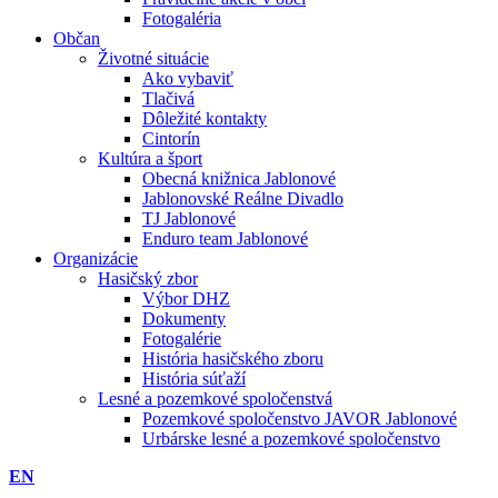
Fotogaléria
Občan
Životné situácie
Ako vybaviť
Tlačivá
Dôležité kontakty
Cintorín
Kultúra a šport
Obecná knižnica Jablonové
Jablonovské Reálne Divadlo
TJ Jablonové
Enduro team Jablonové
Organizácie
Hasičský zbor
Výbor DHZ
Dokumenty
Fotogalérie
História hasičského zboru
História súťaží
Lesné a pozemkové spoločenstvá
Pozemkové spoločenstvo JAVOR Jablonové
Urbárske lesné a pozemkové spoločenstvo
EN