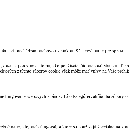
tku pri prechádzaní webovou stránkou. Sú nevyhnutné pre správnu fu
alyzovať a porozumieť tomu, ako používate túto webovú stránku. Tieto
iektorých z týchto súborov cookie však môže mať vplyv na Vaše prehli
e fungovanie webových stránok. Táto kategória zahŕňa iba súbory co
ebné na to, aby web fungoval, a ktoré sa používajú špeciálne na zh