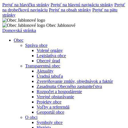
Prejsť na hlavičku stránky
Prejsť na hlavnú navigáciu stránky
Prejsť
na drobečkovú navigáciu
Prejsť na obsah stránky
Prejsť na pätu
stránky
Obec Jablonové
Domovská stránka
Obec
Správa obce
Volené orgány
Legislatíva obce
Obecný úrad
Transparentná obec
Aktuality
Úradná tabuľa
Zverejňovanie zmlúv, objednávok a faktúr
Zasadnutia Obecného zastupiteľstva
Rozpočet a hospodárenie
Verejné obstarávanie
Projekty obce
Voľby a referendá
Geoportál obce
O obci
Symboly obce
História