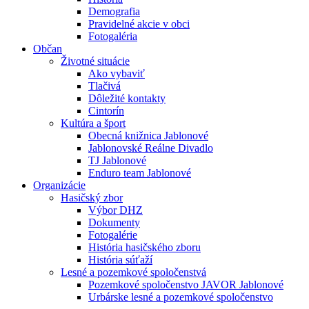
Demografia
Pravidelné akcie v obci
Fotogaléria
Občan
Životné situácie
Ako vybaviť
Tlačivá
Dôležité kontakty
Cintorín
Kultúra a šport
Obecná knižnica Jablonové
Jablonovské Reálne Divadlo
TJ Jablonové
Enduro team Jablonové
Organizácie
Hasičský zbor
Výbor DHZ
Dokumenty
Fotogalérie
História hasičského zboru
História súťaží
Lesné a pozemkové spoločenstvá
Pozemkové spoločenstvo JAVOR Jablonové
Urbárske lesné a pozemkové spoločenstvo